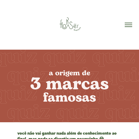
você não vai ganhar nada além de conhecimento ao
final, mas pode se divertir um pouquinho 😂