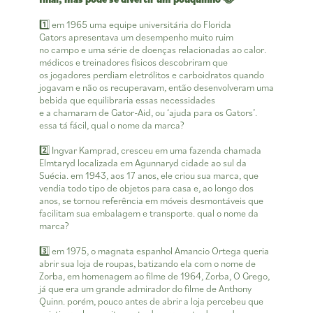
1️⃣ em 1965 uma equipe universitária do Florida
Gators apresentava um desempenho muito ruim
no campo e uma série de doenças relacionadas ao calor.
médicos e treinadores físicos descobriram que
os jogadores perdiam eletrólitos e carboidratos quando
jogavam e não os recuperavam, então desenvolveram uma
bebida que equilibraria essas necessidades
e a chamaram de Gator-Aid, ou ‘ajuda para os Gators’.
essa tá fácil, qual o nome da marca?
2️⃣ Ingvar Kamprad, cresceu em uma fazenda chamada
Elmtaryd localizada em Agunnaryd cidade ao sul da
Suécia. em 1943, aos 17 anos, ele criou sua marca, que
vendia todo tipo de objetos para casa e, ao longo dos
anos, se tornou referência em móveis desmontáveis que
facilitam sua embalagem e transporte. qual o nome da
marca?
3️⃣ em 1975, o magnata espanhol Amancio Ortega queria
abrir sua loja de roupas, batizando ela com o nome de
Zorba, em homenagem ao filme de 1964, Zorba, O Grego,
já que era um grande admirador do filme de Anthony
Quinn. porém, pouco antes de abrir a loja percebeu que