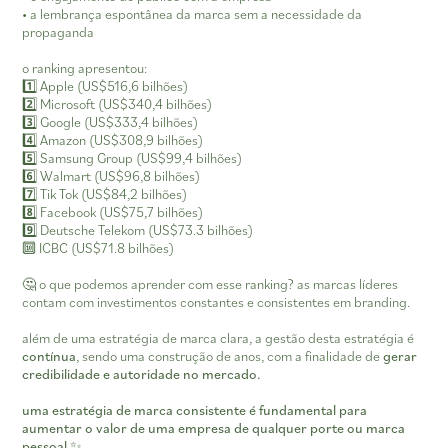
• a lembrança espontânea da marca sem a necessidade da
propaganda
o ranking apresentou:
1️⃣ Apple (US$516,6 bilhões)
2️⃣ Microsoft (US$340,4 bilhões)
3️⃣ Google (US$333,4 bilhões)
4️⃣ Amazon (US$308,9 bilhões)
5️⃣ Samsung Group (US$99,4 bilhões)
6️⃣ Walmart (US$96,8 bilhões)
7️⃣ Tik Tok (US$84,2 bilhões)
8️⃣ Facebook (US$75,7 bilhões)
9️⃣ Deutsche Telekom (US$73.3 bilhões)
🔟 ICBC (US$71.8 bilhões)
🤔 o que podemos aprender com esse ranking? as marcas líderes
contam com investimentos constantes e consistentes em branding.
além de uma estratégia de marca clara, a gestão desta estratégia é
contínua
, sendo uma construção de anos, com a finalidade de
gerar
credibilidade e autoridade no mercado.
uma estratégia de marca consistente é fundamental para
aumentar o valor de uma empresa de qualquer porte ou marca
pessoal ✨